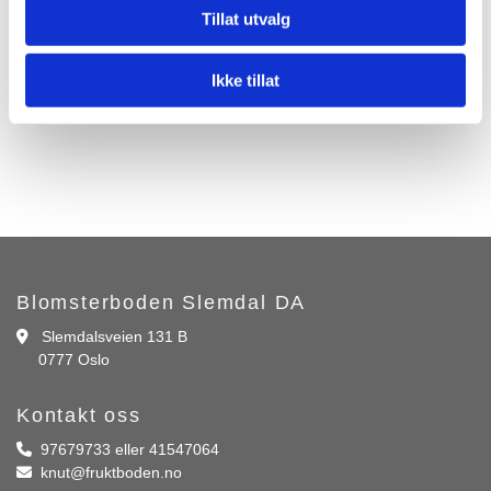
Tillat utvalg
Ikke tillat
Blomsterboden Slemdal DA
Slemdalsveien 131 B

0777 Oslo
Kontakt oss
97679733 eller 41547064

knut@fruktboden.no
