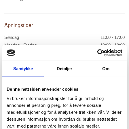
Åpningstider
Søndag
11:00 - 17:00
Mandag - Fredag
10:00 - 18:00
Lørdag
10:00 - 16:00
Samtykke
Detaljer
Om
Send en melding
Fyll inn skjema så tar vi kontakt med deg så snart som mulig.
Denne nettsiden anvender cookies
Navn*
Vi bruker informasjonskapsler for å gi innhold og
annonser et personlig preg, for å levere sosiale
mediefunksjoner og for å analysere trafikken vår. Vi deler
dessuten informasjon om hvordan du bruker nettstedet
Telefon*
vårt, med partnerne våre innen sosiale medier,