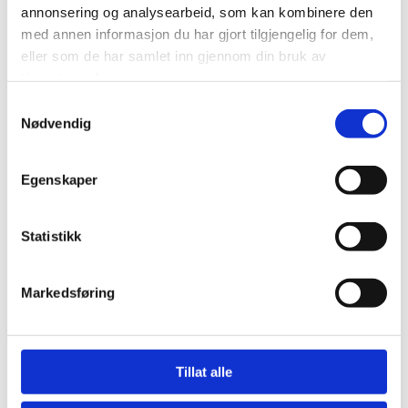
annonsering og analysearbeid, som kan kombinere den
med annen informasjon du har gjort tilgjengelig for dem,
eller som de har samlet inn gjennom din bruk av
E-post*
tjenestene deres.
Samtykkevalg
Nødvendig
Melding
Egenskaper
Statistikk
Markedsføring
Tillat alle