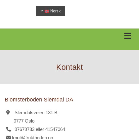
Norsk
Kontakt
Blomsterboden Slemdal DA
Slemdalsveien 131 B,

0777 Oslo
97679733 eller 41547064

knut@fruktboden.no
